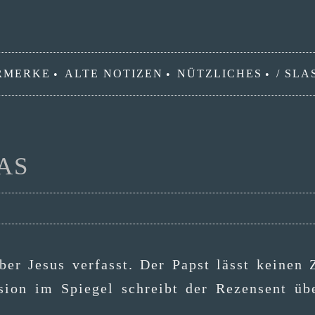
RMERKE
ALTE NOTIZEN
NÜTZLICHES
/ SLA
AS
ber Jesus ver­fasst. Der Papst lässt kei­nen Z
si­on im Spie­gel schreibt der Rezen­sent üb