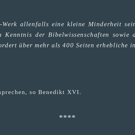
Werk allen­falls eine klei­ne Min­der­heit sei
n Kennt­nis der Bibel­wis­sen­schaf­ten sowie 
r­dert über mehr als 400 Sei­ten erheb­li­che int
spre­chen, so Bene­dikt XVI.