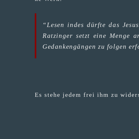
“Lesen indes dürf­te das Jesus-
Ratz­in­ger setzt eine Men­ge a
Gedan­ken­gän­gen zu fol­gen erfo
Es ste­he jedem frei ihm zu wider­