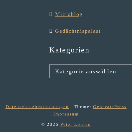
Micro­blog
Gedächt­nis­pa­last
Kategorien
Kategorien
Datenschutzbestimmungen
| Theme:
GeneratePress
Impres­sum
© 2026
Peter Lohren