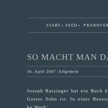
Zum
Inhalt
START
FEED
📌RANDVE
springen
SO MACHT MAN D
Kategorien
16. April 2007
Allgemein
Joseph Ratz­in­ger hat ein Buch ü
Got­tes Sohn ist. In einer Rezen­
ke Werk: