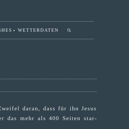
SHES
WETTERDATEN
wei­fel dar­an, dass für ihn Jesus
er das mehr als 400 Sei­ten star­