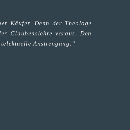
­ner Käu­fer. Denn der Theo­lo­ge
der Glau­bens­leh­re vor­aus. Den
­e­lek­tu­el­le Anstrengung.”