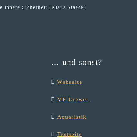
e innere Sicherheit [Klaus Staeck]
… und sonst?
Webseite
MF Drewer
Aqua­ris­tik
Testseite