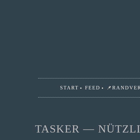
Zum
Inhalt
springen
START
FEED
📌RANDVE
TASKER — NÜTZLI