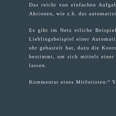
Das reicht von ein­fa­chen Auf­ga­
Aktio­nen, wie z.b. das auto­ma­ti­
Es gibt im Netz etli­che Bei­spie­
Lieb­lings­bei­spiel einer Auto­ma­t
uhr gebas­telt hat, dazu die Koor­d
bestimmt, um sich mit­tels einer 
lassen.
Kom­men­tar eines Mit­fo­ris­ten:“