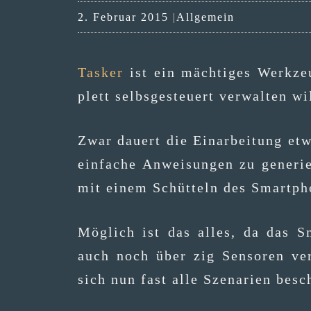
Kategorien
2. Februar 2015
Allgemein
Tas­ker
ist ein mäch­ti­ges Werk­ze
plett selbs­ge­steu­ert ver­wal­ten w
Zwar dau­ert die Ein­ar­bei­tung etw
ein­fa­che Anwei­sun­gen zu gene­r
mit einem Schüt­teln des Smart­p
Mög­lich ist das alles, da das Sm
auch noch über zig Sen­so­ren ver­
sich nun fast alle Sze­na­ri­en besc