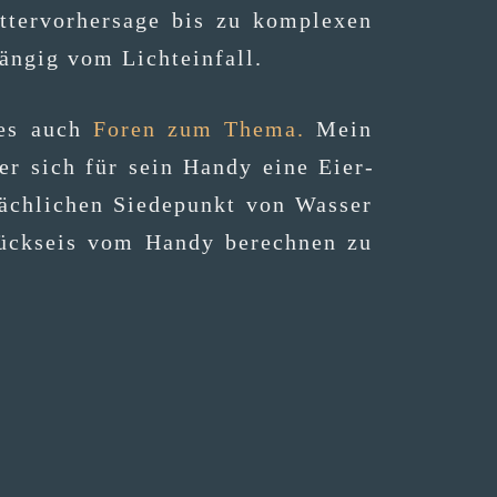
er­vor­her­sa­ge bis zu kom­ple­xen
bhän­gig vom Lichteinfall.
t es auch
Foren zum The­ma.
Mein
, der sich für sein Han­dy eine Eier­
äch­li­chen Sie­de­punkt von Was­ser
tücks­eis vom Han­dy berech­nen zu