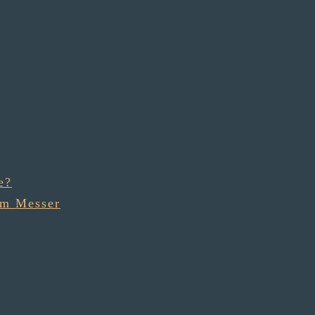
e?
em Messer