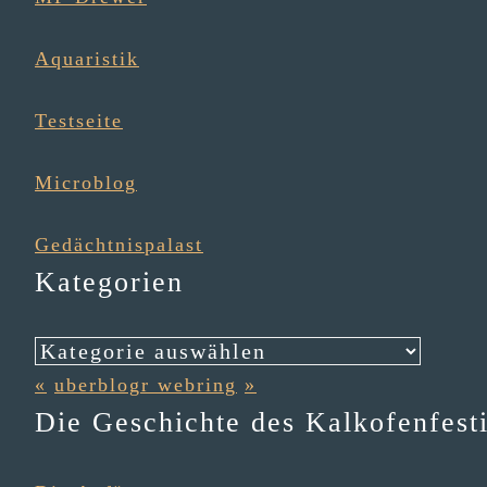
Aqua­ris­tik
Testseite
Micro­blog
Gedächt­nis­pa­last
Kategorien
Kategorien
«
uberblogr webring
»
Die Geschichte des Kalkofenfesti