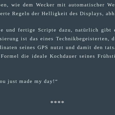
ben, wie dem Wecker mit auto­ma­ti­scher Wet­t
sier­te Regeln der Hel­lig­keit des Dis­plays, a
le und fer­ti­ge Scrip­te dazu, natür­lich gib
i­sie­rung ist das eines Tech­nik­be­geis­ter­ten
i­na­ten sei­nes GPS nutzt und damit den tat­s
For­mel die idea­le Koch­dau­er sei­nes Früh­s
 You just made my day!“