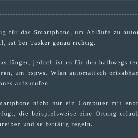
ug für das Smart­phone, um Abläu­fe zu auto­m
ill, ist bei Tas­ker genau richtig.
as län­ger, jedoch ist es für den halb­wegs tech
ie­ren, um bspws. Wlan auto­ma­tisch orts­ab­hä
hones aufzurufen.
art­phone nicht nur ein Com­pu­ter mit enor­
fügt, die bei­spiels­wei­se eine Ortung erlau­
hrei­ben und selbst­tä­tig regeln.