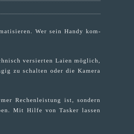
a­ti­sie­ren. Wer sein Han­dy kom­
­nisch ver­sier­ten Lai­en mög­lich,
n­gig zu schal­ten oder die Kame­ra
mer Rechen­leis­tung ist, son­dern
ben. Mit Hil­fe von Tas­ker las­sen