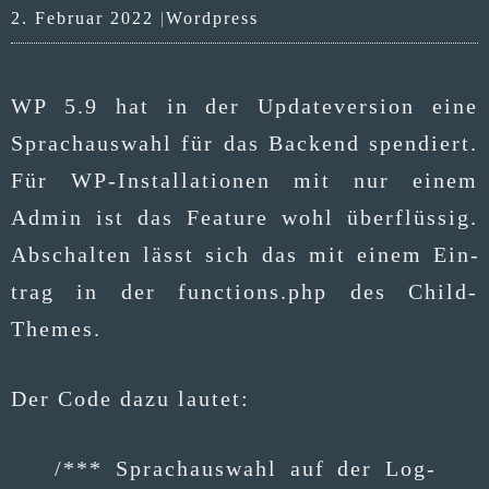
Kategorien
2. Februar 2022
Wordpress
WP 5.9 hat in der Update­ver­si­on eine
Sprach­aus­wahl für das Backend spen­diert.
Für WP-Instal­la­tio­nen mit nur einem
Admin ist das Fea­ture wohl über­flüs­sig.
Abschal­ten lässt sich das mit einem Ein­
trag in der functions.php des Child-
Themes.
Der Code dazu lautet:
/*** Sprach­aus­wahl auf der Log­