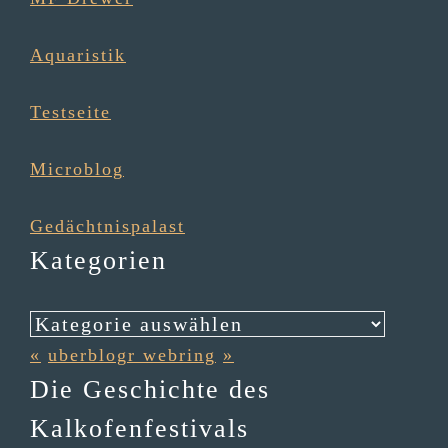
Aqua­ris­tik
Testseite
Micro­blog
Gedächt­nis­pa­last
Kategorien
Kategorien
«
uberblogr webring
»
Die Geschichte des
Kalkofenfestivals