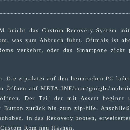
 bricht das Cus­tom-Reco­very-Sys­tem mit 
Rom, was zum Abbruch führt. Oft­mals ist abe
Roms ver­kehrt, oder das Smart­po­ne zickt
n. Die zip-datei auf den hei­mi­schen PC laden 
um Öff­nen auf META-INF/­com/­goo­g­le/an­droi
pt öff­nen. Der Teil der mit Assert beginnt
 But­ton zurück bis zum zip-file. Anschlie­ß
scho­ben. In das Reco­very boo­ten, erwei­ter­
. Cus­tom Rom neu flashen.