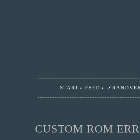
Zum
Inhalt
springen
START
FEED
📌RANDVE
CUSTOM ROM ERR