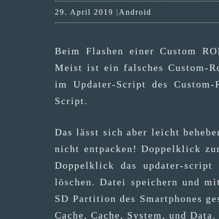
Kategorien
29. April 2019
Android
Beim Fla­shen einer Cus­tom ROM
Meist ist ein fal­sches Cus­tom-
im Upda­ter-Script des Cus­tom-
Script.
Das lässt sich aber leicht behe­be
nicht ent­pa­cken! Dop­pel­klick z
Dop­pel­klick das upda­ter-scri
löschen. Datei spei­chern und mit
SD Par­ti­ti­on des Smart­phones ge
Cache, Cache, Sys­tem, und Data