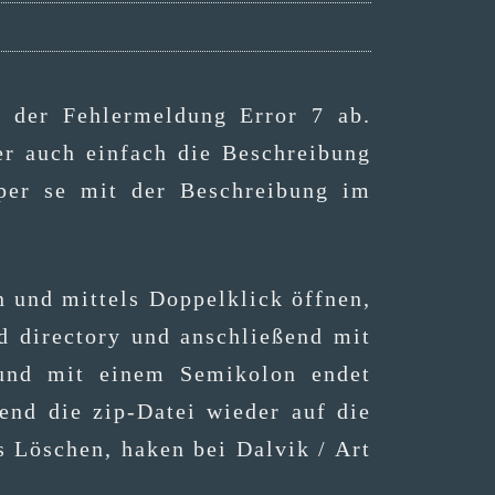
der Feh­ler­mel­dung Error 7 ab.
r auch ein­fach die Beschrei­bung
 per se mit der Beschrei­bung im
und mit­tels Dop­pel­klick öff­nen,
d direc­to­ry und anschlie­ßend mit
 und mit einem Semi­ko­lon endet
end die zip-Datei wie­der auf die
tes Löschen, haken bei Dal­vik / Art