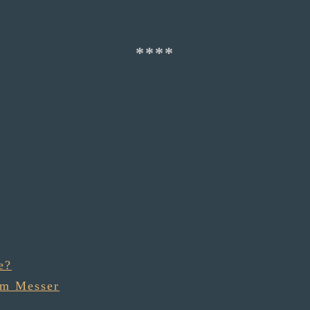
e?
em Messer