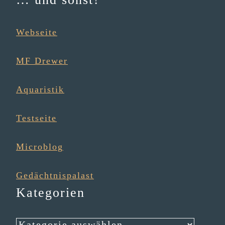
Webseite
MF Drewer
Aqua­ris­tik
Testseite
Micro­blog
Gedächt­nis­pa­last
Kategorien
Kategorien