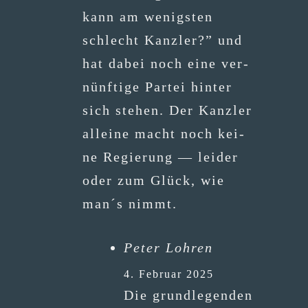
kann am wenigs­ten
schlecht Kanz­ler?” und
hat dabei noch eine ver­
nünf­ti­ge Par­tei hin­ter
sich ste­hen. Der Kanz­ler
allei­ne macht noch kei­
ne Regie­rung — lei­der
oder zum Glück, wie
man´s nimmt.
Peter Lohren
4. Februar 2025
Die grund­le­gen­den