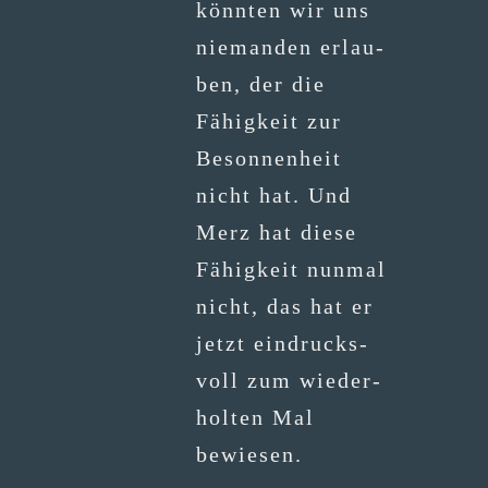
könn­ten wir uns
nie­man­den erlau­
ben, der die
Fähig­keit zur
Beson­nen­heit
nicht hat. Und
Merz hat die­se
Fähig­keit nun­mal
nicht, das hat er
jetzt ein­drucks­
voll zum wie­der­
hol­ten Mal
bewiesen.