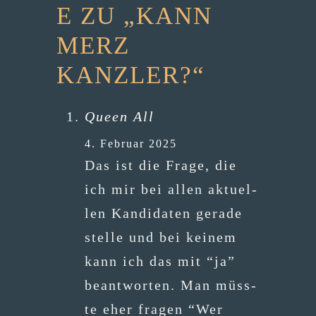
E ZU „KANN
MERZ
KANZLER?“
Queen All
4. Februar 2025
Das ist die Fra­ge, die
ich mir bei allen aktu­el­
len Kan­di­da­ten gera­de
stel­le und bei kei­nem
kann ich das mit “ja”
beant­wor­ten. Man müss­
te eher fra­gen “Wer