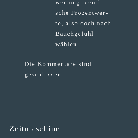
wer­tung iden­ti­
sche Pro­zent­wer­
te, also doch nach
Bauch­ge­fühl
wählen.
Die Kommentare sind
geschlossen.
Zeitmaschine