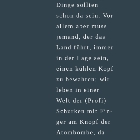
Din­ge soll­ten
schon da sein. Vor
allem aber muss
jemand, der das
Land führt, immer
in der Lage sein,
einen küh­len Kopf
zu bewah­ren; wir
leben in einer
Welt der (Pro­fi)
Schur­ken mit Fin­
ger am Knopf der
Atom­bom­be, da