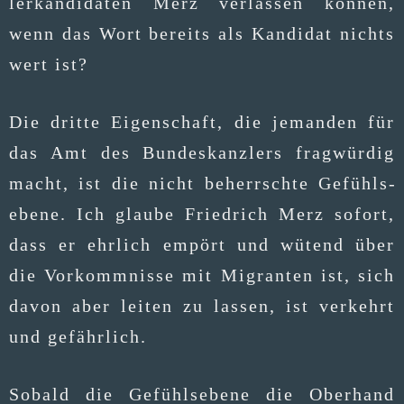
ler­kan­di­da­ten Merz ver­las­sen kön­nen,
wenn das Wort bereits als Kan­di­dat nichts
wert ist?
Die drit­te Eigen­schaft, die jeman­den für
das Amt des Bun­des­kanz­lers frag­wür­dig
macht, ist die nicht beherrsch­te Gefühls­
ebe­ne. Ich glau­be Fried­rich Merz sofort,
dass er ehr­lich empört und wütend über
die Vor­komm­nis­se mit Migran­ten ist, sich
davon aber lei­ten zu las­sen, ist ver­kehrt
und gefährlich.
Sobald die Gefühls­ebe­ne die Ober­hand