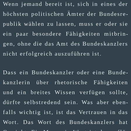
Wenn jemand bereit ist, sich in eines der
höchs­ten poli­ti­schen Ämter der Bun­des­re­
pu­blik wäh­len zu las­sen, muss er oder sie
ein paar beson­de­re Fähig­kei­ten mit­brin­
gen, ohne die das Amt des Bun­des­kanz­lers
nicht erfolg­reich aus­zu­füh­ren ist.
Dass ein Bun­des­kanz­ler oder eine Bun­de­
kanz­le­rin über rhe­to­ri­sche Fähig­kei­ten
und ein brei­tes Wis­sen ver­fü­gen soll­te,
dürf­te selbst­re­dend sein. Was aber eben­
falls wich­tig ist, ist das Ver­trau­en in das
Wort. Das Wort des Bun­des­kanz­lers hat