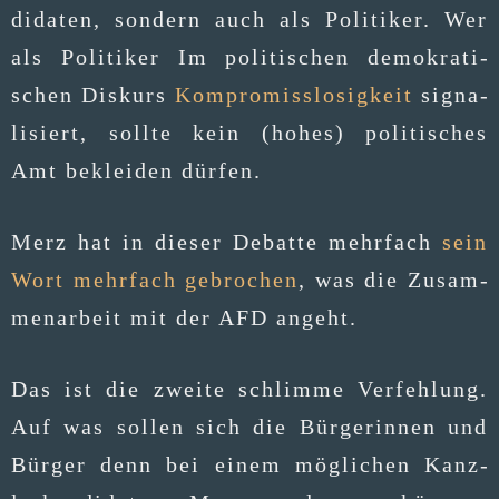
di­da­ten, son­dern auch als Poli­ti­ker. Wer
als Poli­ti­ker Im poli­ti­schen demo­kra­ti­
schen Dis­kurs
Kom­pro­miss­lo­sig­keit
signa­
li­siert, soll­te kein (hohes) poli­ti­sches
Amt beklei­den dürfen.
Merz hat in die­ser Debat­te mehr­fach
sein
Wort mehr­fach gebro­chen
, was die Zusam­
men­ar­beit mit der AFD angeht.
Das ist die zwei­te schlim­me Ver­feh­lung.
Auf was sol­len sich die Bür­ge­rin­nen und
Bür­ger denn bei einem mög­li­chen Kanz­