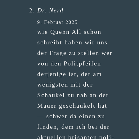
Dr. Nerd
9. Februar 2025
wie Quenn All schon
schreibt haben wir uns
der Fra­ge zu stel­len wer
von den Polit­pfei­fen
der­je­ni­ge ist, der am
wenigs­ten mit der
Schau­kel zu nah an der
Mau­er geschau­kelt hat
— schwer da einen zu
fin­den, dem ich bei der
aktu­el­len bri­san­ten poli­