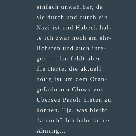
ein­fach unwähl­bar, da
sie durch und durch ein
Nazi ist und Habeck hal­
te ich zwar noch am ehr­
lichs­ten und auch inte­
ger — ihm fehlt aber
die Här­te, die aktu­ell
nötig ist um dem Oran­
ge­far­be­nen Clown von
Über­see Paro­li bie­ten zu
kön­nen. Tja, was bleibt
da noch? Ich habe kei­ne
Ahnung…