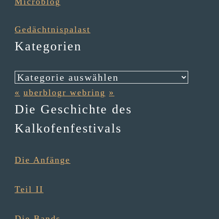
Micro­blog
Gedächt­nis­pa­last
Kategorien
Kategorien
«
uberblogr webring
»
Die Geschichte des
Kalkofenfestivals
Die Anfänge
Teil II
Die Bands