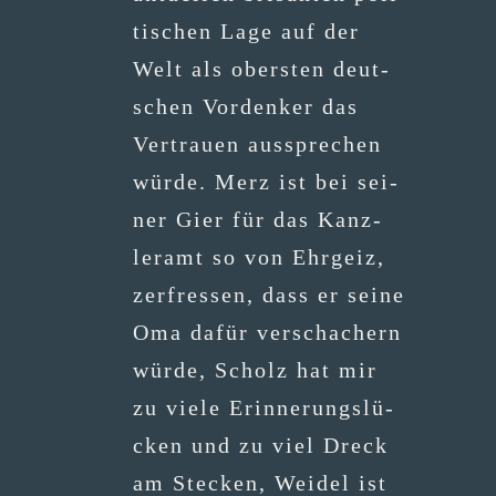
ti­schen Lage auf der
Welt als obers­ten deut­
schen Vor­den­ker das
Ver­trau­en aus­spre­chen
wür­de. Merz ist bei sei­
ner Gier für das Kanz­
ler­amt so von Ehr­geiz,
zer­fres­sen, dass er sei­ne
Oma dafür ver­scha­chern
wür­de, Scholz hat mir
zu vie­le Erin­ne­rungs­lü­
cken und zu viel Dreck
am Ste­cken, Wei­del ist