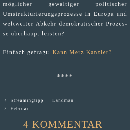
mög­li­cher gewal­ti­ger poli­ti­scher
Umstruk­tu­rie­rungs­pro­zes­se in Euro­pa und
welt­wei­ter Abkehr demo­kra­ti­scher Pro­zes­
se über­haupt leisten?
Ein­fach gefragt:
Kann Merz Kanzler?
Streamingtipp — Landman
Februar
4 KOMMENTAR