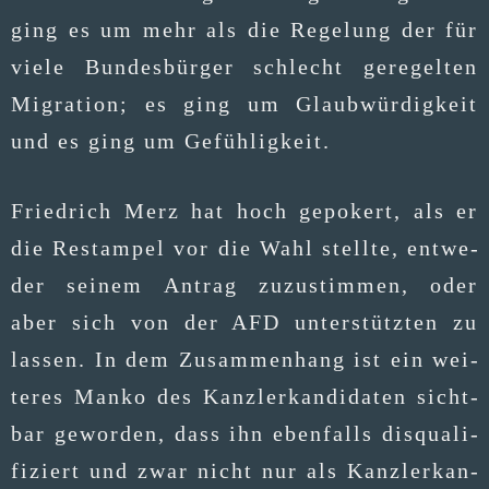
ging es um mehr als die Rege­lung der für
vie­le Bun­des­bür­ger schlecht gere­gel­ten
Migra­ti­on; es ging um Glaub­wür­dig­keit
und es ging um Gefühligkeit.
Fried­rich Merz hat hoch gepo­kert, als er
die Restam­pel vor die Wahl stell­te, ent­we­
der sei­nem Antrag zuzu­stim­men, oder
aber sich von der AFD unter­stütz­ten zu
las­sen. In dem Zusam­men­hang ist ein wei­
te­res Man­ko des Kanz­ler­kan­di­da­ten sicht­
bar gewor­den, dass ihn eben­falls dis­qua­li­
fi­ziert und zwar nicht nur als Kanz­ler­kan­