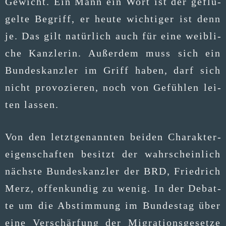
Gewicht. Ein Mann ein Wort ist der geflü­
gel­te Begriff, er heu­te wich­ti­ger ist denn
je. Das gilt natür­lich auch für eine weib­li­
che Kanz­le­rin. Außer­dem muss sich ein
Bun­des­kanz­ler im Griff haben, darf sich
nicht pro­vo­zie­ren, noch von Gefüh­len lei­
ten lassen.
Von den letzt­ge­nann­ten bei­den Cha­rak­ter­
ei­gen­schaf­ten besitzt der wahr­schein­lich
nächs­te Bun­des­kanz­ler der BRD, Fried­rich
Merz, offen­kun­dig zu wenig. In der Debat­
te um die Abstim­mung im Bun­des­tag über
eine Ver­schär­fung der Migra­ti­ons­ge­set­ze