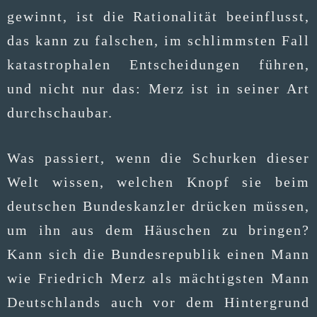
gewinnt, ist die Ratio­na­li­tät beein­flusst,
das kann zu fal­schen, im schlimms­ten Fall
kata­stro­pha­len Ent­schei­dun­gen füh­ren,
und nicht nur das: Merz ist in sei­ner Art
durchschaubar.
Was pas­siert, wenn die Schur­ken die­ser
Welt wis­sen, wel­chen Knopf sie beim
deut­schen Bun­des­kanz­ler drü­cken müs­sen,
um ihn aus dem Häus­chen zu brin­gen?
Kann sich die Bun­des­re­pu­blik einen Mann
wie Fried­rich Merz als mäch­tigs­ten Mann
Deutsch­lands auch vor dem Hin­ter­grund