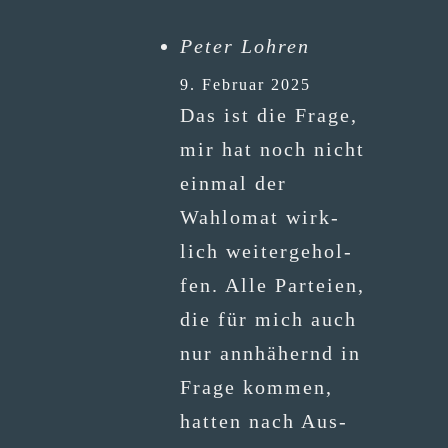
Peter Lohren
9. Februar 2025
Das ist die Fra­ge,
mir hat noch nicht
ein­mal der
Wahlomat wirk­
lich wei­ter­ge­hol­
fen. Alle Par­tei­en,
die für mich auch
nur ann­hä­hernd in
Fra­ge kom­men,
hat­ten nach Aus­