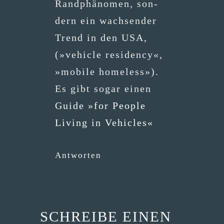
Rand­phä­no­men, son­
dern ein wach­sen­der
Trend in den USA,
(»vehic­le resi­den­cy«,
»mobi­le home­l­ess»).
Es gibt sogar einen
Gui­de »for Peo­p­le
Living in Vehicles«
Antworten
SCHREIBE EINEN