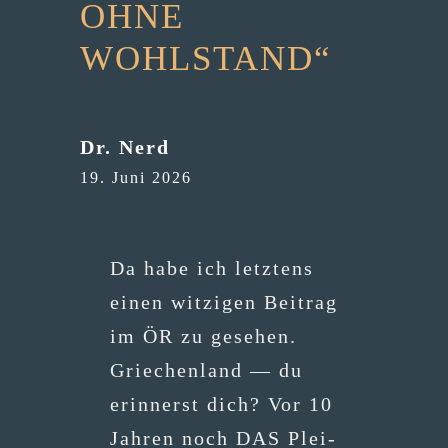
OHNE
WOHLSTAND“
Dr. Nerd
19. Juni 2026
Da habe ich letz­tens
einen wit­zi­gen Bei­trag
im ÖR zu gese­hen.
Grie­chen­land — du
erin­nerst dich? Vor 10
Jah­ren noch DAS Plei­