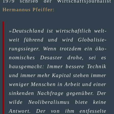
1979 schrieb der Wirt­schafts­jour­na­list
Her­man­nus Pfeiffer:
»Deutsch­land ist wirt­schaft­lich welt­
weit füh­rend und wird Glo­ba­li­sie­
rungs­sie­ger. Wenn trotz­dem ein öko­
no­mi­sches Desas­ter dro­he, sei es
haus­ge­macht: Immer bes­se­re Tech­nik
und immer mehr Kapi­tal ste­hen immer
weni­ger Men­schen in Arbeit und einer
sin­ken­den Nach­fra­ge gegen­über. Der
wil­de Neo­li­be­ra­lis­mus bie­te kei­ne
Ant­wort. Der von ihm ent­fes­sel­te