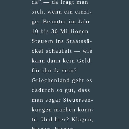
da” — da fragt man
sich, wenn ein ein­zi­
ger Beam­ter im Jahr
10 bis 30 Mil­lio­nen
Steu­ern ins Staats­sä­
ckel schau­felt — wie
kann dann kein Geld
für ihn da sein?
Grie­chen­land geht es
dadurch so gut, dass
man sogar Steu­er­sen­
kun­gen machen konn­
te. Und hier? Kla­gen,