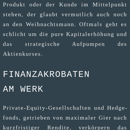
Pro­dukt oder der Kun­de im Mit­tel­punkt
ste­hen, der glaubt ver­mut­lich auch noch
an den Weih­nachts­mann. Oft­mals geht es
schlicht um die pure Kapi­tal­erhö­hung und
das stra­te­gi­sche Auf­pum­pen des
Aktienkurses.
FINANZAKROBATEN
AM WERK
Pri­va­te-Equi­ty-Gesell­schaf­ten und Hedge­
fonds, getrie­ben von maxi­ma­ler Gier nach
kurz­fris­ti­ger Ren­di­te, ver­kör­pern das