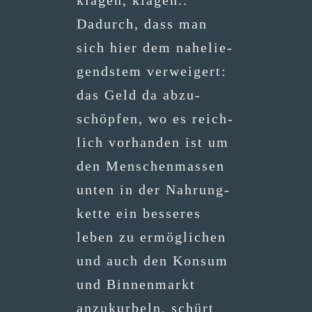
kla­gen, klagen..
Dadurch, dass man
sich hier dem nahe­lie­
gends­tem ver­wei­gert:
das Geld da abzu­
schöp­fen, wo es reich­
lich vor­han­den ist um
den Men­schen­mas­sen
unten in der Nah­rung­
ket­te ein bes­se­res
leben zu ermög­li­chen
und auch den Kon­sum
und Bin­nen­markt
anzu­kur­beln, schürt