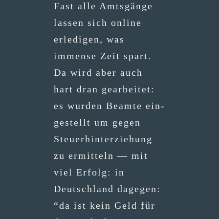
Fast alle Amts­gän­ge
las­sen sich online
erle­di­gen, was
immense Zeit spart.
Da wird aber auch
hart dran gear­bei­tet:
es wur­den Beam­te ein­
ge­stellt um gegen
Steu­er­hin­ter­zie­hung
zu ermit­teln — mit
viel Erfolg: in
Deutsch­land dage­gen:
“da ist kein Geld für