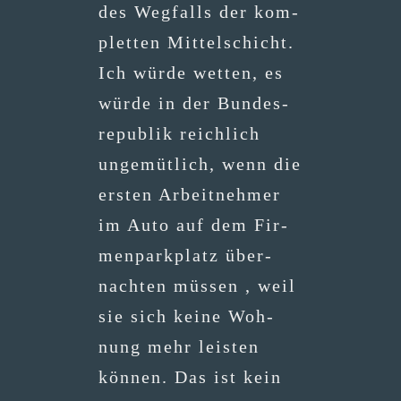
des Weg­falls der kom­
plet­ten Mit­tel­schicht.
Ich wür­de wet­ten, es
wür­de in der Bun­des­
re­pu­blik reich­lich
unge­müt­lich, wenn die
ers­ten Arbeit­neh­mer
im Auto auf dem Fir­
men­park­platz über­
nach­ten müs­sen , weil
sie sich kei­ne Woh­
nung mehr leis­ten
kön­nen. Das ist kein