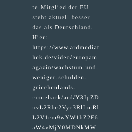
te-Mit­glied der EU
steht aktu­ell bes­ser
das als Deutschland.
Hier:
https://www.ardmediat
hek.de/video/europam
agazin/wachstum-und-
weniger-schulden-
griechenlands-
comeback/ard/Y3JpZD
ovL2Rhc2Vyc3RlLmRl
L2V1cm9wYW1hZ2F6
aW4vMjY0MDNkMW