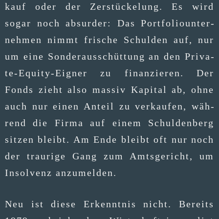
kauf oder der Zer­stü­cke­lung. Es wird
sogar noch absur­der: Das Port­fo­lio­un­ter­
neh­men nimmt fri­sche Schul­den auf, nur
um eine Son­der­aus­schüt­tung an den Pri­va­
te-Equi­ty-Eig­ner zu finan­zie­ren. Der
Fonds zieht also mas­siv Kapi­tal ab, ohne
auch nur einen Anteil zu ver­kau­fen, wäh­
rend die Fir­ma auf einem Schul­den­berg
sit­zen bleibt. Am Ende bleibt oft nur noch
der trau­ri­ge Gang zum Amts­ge­richt, um
Insol­venz anzumelden.
Neu ist die­se Erkennt­nis nicht. Bereits