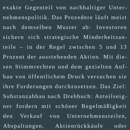
exak­te Gegen­teil von nach­hal­ti­ger Unter­
neh­mens­po­li­tik. Das Pro­ze­de­re läuft meist
nach dem­sel­ben Mus­ter ab: Inves­to­ren
sichern sich stra­te­gi­sche Min­der­heits­an­
tei­le – in der Regel zwi­schen 5 und 13
Pro­zent der aus­ste­hen­den Akti­en. Mit die­
sen Stimm­rech­ten und dem geziel­ten Auf­
bau von öffent­li­chem Druck ver­su­chen sie
ihre For­de­run­gen durch­zu­set­zen. Das Ziel:
Sub­stanz­ab­bau nach Dreh­buch: Anteils­eig­
ner for­dern mit schö­ner Regel­mä­ßig­keit
den Ver­kauf von Unter­neh­mens­tei­len,
Abspal­tun­gen, Akti­en­rück­käu­fe oder