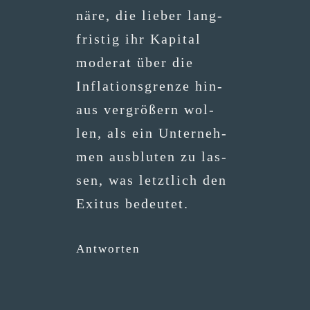
nä­re, die lie­ber lang­
fris­tig ihr Kapi­tal
mode­rat über die
Infla­ti­ons­gren­ze hin­
aus ver­grö­ßern wol­
len, als ein Unter­neh­
men aus­blu­ten zu las­
sen, was letzt­lich den
Exitus bedeutet.
Antworten