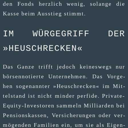
den Fonds herz­lich wenig, solan­ge die
Kas­se beim Aus­stieg stimmt.
IM WÜRGEGRIFF DER
»HEUSCHRECKEN«
Das Gan­ze trifft jedoch kei­nes­wegs nur
bör­sen­no­tier­te Unter­neh­men. Das Vor­ge­
hen soge­nann­ter »Heu­schre­cken« im Mit­
tel­stand ist nicht min­der per­fi­de. Pri­va­te-
Equi­ty-Inves­to­ren sam­meln Mil­li­ar­den bei
Pen­si­ons­kas­sen, Ver­si­che­run­gen oder ver­
mö­gen­den Fami­li­en ein, um sie als Eigen­