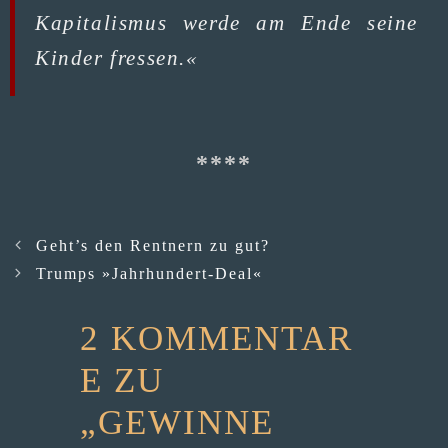
Kapi­ta­lis­mus wer­de am Ende sei­ne
Kin­der fressen.«
Geht’s den Rentnern zu gut?
Trumps »Jahrhundert-Deal«
2 KOMMENTAR
E ZU
„GEWINNE