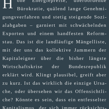
H
ohe Ener­gie­prei­se, über­bor­den­de
Büro­kra­tie, quä­lend lan­ge Geneh­mi­
gungs­ver­fah­ren und ste­tig stei­gen­de Sozi­
al­ab­ga­ben – gar­niert mit schwä­cheln­den
Expor­ten und einem hand­fes­ten Reform­
stau. Das ist die land­läu­fi­ge Män­gel­lis­te,
mit der uns das kol­lek­ti­ve Jam­mern der
Kapi­tal­eig­ner über die bis­her längs­te
Wirt­schafts­kri­se der Bun­des­re­pu­blik
erklärt wird. Klingt plau­si­bel, greift aber
zu kurz. Ist das wirk­lich die ein­zi­ge Ursa­
che, oder über­se­hen wir das Offen­sicht­li­
che? Könn­te es sein, dass ein ent­fes­sel­ter
Kapi­ta­lis­mus, der sich immer rück­sichts­