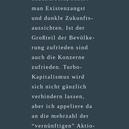
man Exis­tenz­angst
und dunk­le Zukunfts­
aus­sich­ten. Ist der
Groß­teil der Bevöl­ke­
rung zufrie­den sind
auch die Kon­zer­ne
zufrie­den. Tur­bo-
Kapi­ta­lis­mus wird
sich nicht gänz­lich
ver­hin­dern las­sen,
aber ich appe­lie­re da
an die mehr­zahl der
“ver­nünf­ti­gen” Aktio­