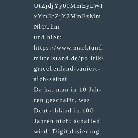
UtZjdjYy00MmEyLWI
xYmEtZjY2MmEzMm
NlOThm
und hier:
https://www.marktund
mittelstand.de/politik/
griechenland-saniert-
sich-selbst
Da hat man in 10 Jah­
ren geschafft, was
Deutsch­land in 100
Jah­ren nicht schaf­fen
wird: Digi­ta­li­sie­rung.