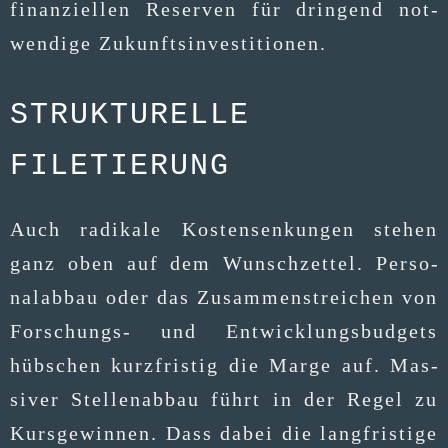
finan­zi­el­len Reser­ven für drin­gend not­
wen­di­ge Zukunftsinvestitionen.
STRUKTURELLE
FILETIERUNG
Auch radi­ka­le Kos­ten­sen­kun­gen ste­hen
ganz oben auf dem Wunsch­zet­tel. Per­so­
nal­ab­bau oder das Zusam­men­strei­chen von
For­schungs- und Ent­wick­lungs­bud­gets
hüb­schen kurz­fris­tig die Mar­ge auf. Mas­
si­ver Stel­len­ab­bau führt in der Regel zu
Kurs­ge­win­nen. Dass dabei die lang­fris­ti­ge