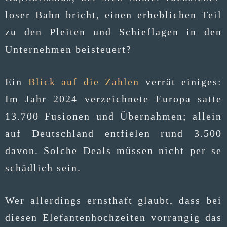
lo­ser Bahn bricht, einen erheb­li­chen Teil
zu den Plei­ten und Schief­la­gen in den
Unter­neh­men beisteuert?
Ein
Blick auf die Zah­len
ver­rät eini­ges:
Im Jahr 2024 ver­zeich­ne­te Euro­pa sat­te
13.700 Fusio­nen und Über­nah­men; allein
auf Deutsch­land ent­fie­len rund 3.500
davon. Sol­che Deals müs­sen nicht per se
schäd­lich sein.
Wer aller­dings ernst­haft glaubt, dass bei
die­sen Ele­fan­ten­hoch­zei­ten vor­ran­gig das