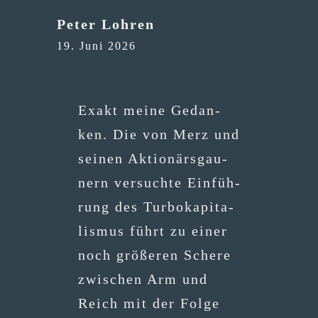
Peter Lohren
19. Juni 2026
Exakt mei­ne Gedan­
ken. Die von Merz und
sei­nen Aktio­närs­gau­
nern ver­such­te Ein­füh­
rung des Tur­bo­ka­pi­ta­
lis­mus führt zu einer
noch grö­ße­ren Sche­re
zwi­schen Arm und
Reich mit der Fol­ge