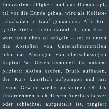
Inno­va­ti­ons­fä­hig­keit und das Human­ka­pi­
tal vor die Hun­de gehen, wird als Kol­la­te­
ral­scha­den in Kauf genom­men. Alle Ein­
grif­fe zie­len ein­zig dar­auf ab, den Kurs­
wert nach oben zu prü­geln – sei es durch
das Absto­ßen von Unter­neh­mens­tei­len
oder das Absau­gen von über­schüs­si­gem
Kapital.Das Geschäfts­mo­dell ist unkom­
pli­ziert: Akti­en kau­fen, Druck auf­bau­en,
den Kurs künst­lich auf­pum­pen und mit
fet­tem Gewinn wie­der aus­stei­gen. Ob das
Unter­neh­men nach die­sem Ader­lass bes­ser
oder schlech­ter auf­ge­stellt ist, tan­giert