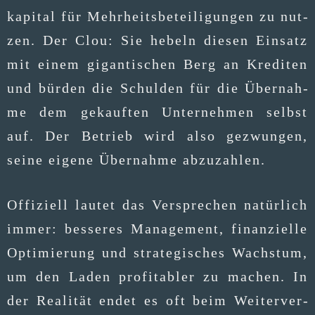
ka­pi­tal für Mehr­heits­be­tei­li­gun­gen zu nut­
zen. Der Clou: Sie hebeln die­sen Ein­satz
mit einem gigan­ti­schen Berg an Kre­di­ten
und bür­den die Schul­den für die Über­nah­
me dem gekauf­ten Unter­neh­men selbst
auf. Der Betrieb wird also gezwun­gen,
sei­ne eige­ne Über­nah­me abzuzahlen.
Offi­zi­ell lau­tet das Ver­spre­chen natür­lich
immer: bes­se­res Manage­ment, finan­zi­el­le
Opti­mie­rung und stra­te­gi­sches Wachs­tum,
um den Laden pro­fi­ta­bler zu machen. In
der Rea­li­tät endet es oft beim Wei­ter­ver­