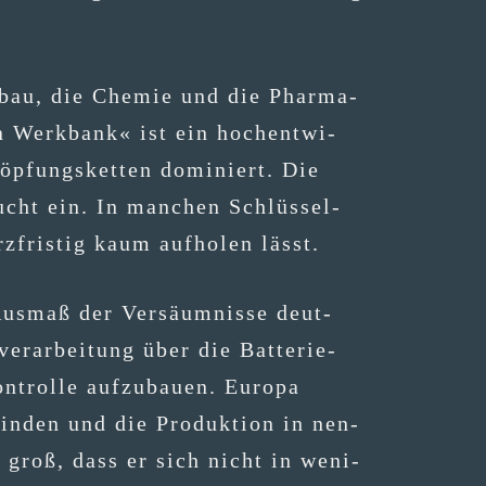
n­bau, die Che­mie und die Phar­ma­
en Werk­bank« ist ein hoch­ent­wi­
öp­fungs­ket­ten domi­niert. Die
Wucht ein. In man­chen Schlüs­sel­
z­fris­tig kaum auf­ho­len lässt.
Aus­maß der Ver­säum­nis­se deut­
r­ar­bei­tung über die Bat­te­rie­
trol­le auf­zu­bau­en. Euro­pa
in­den und die Pro­duk­ti­on in nen­
o groß, dass er sich nicht in weni­