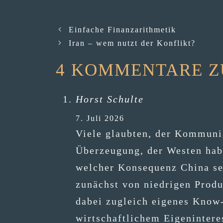
Einfache Finanzarithmetik
Iran – wem nutzt der Konflikt?
4 KOMMENTARE ZU
Horst Schulte
7. Juli 2026
Vie­le glaub­ten, der Kom­mu­ni
Über­zeu­gung, der Wes­ten habe
wel­cher Kon­se­quenz Chi­na sei­
zunächst von nied­ri­gen Pro­duk
dabei zugleich eige­nes Know-how
wirt­schaft­li­chem Eigen­in­ter