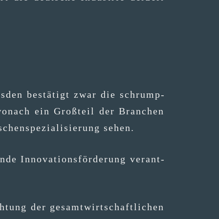
s­den bestä­tigt zwar die schrump­
 wonach ein Groß­teil der Bran­chen
schen­spe­zia­li­sie­rung sehen.
e Inno­va­ti­ons­för­de­rung ver­ant­
ch­tung der gesamt­wirt­schaft­li­chen