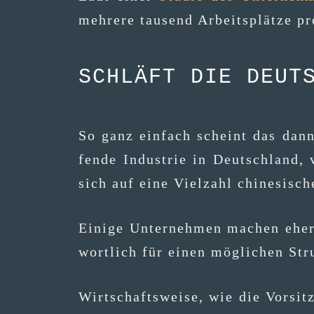
meh­re­re tau­send Arbeits­plät­ze 
SCHLÄFT DIE DEUT
So ganz ein­fach scheint das dann
fen­de Indus­trie in Deutsch­land,
sich auf eine Viel­zahl chi­ne­si­sch
Eini­ge Unter­neh­men machen eher di
wort­lich für einen mög­li­chen S
Wirt­schafts­wei­se, wie die Vor­sit­