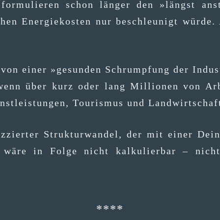
for­mu­lie­ren schon län­ger den »längst anste
ohen Ener­gie­kos­ten nur beschleu­nigt wür­de.
t von einer »gesun­den Schrump­fung der Indus
wenn über kurz oder lang Mil­lio­nen von Arbei
ienst­leis­tun­gen, Tou­ris­mus und Land­wirt­
ier­ter Struk­tur­wan­del, der mit einer Deindus
t, wäre in Fol­ge nicht kal­ku­lier­bar – ni