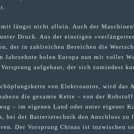
t.
t damit längst nicht allein. Auch der Maschi­ne
 unter Druck. Aus der eins­ti­gen »ver­län­ger­t
den, der in zahl­rei­chen Berei­chen die Wert­sch
nen Jahr­zehn­te holen Euro­pa nun mit vol­ler 
n Vor­sprung auf­ge­baut, der sich zumin­dest kur
chöp­fungs­ket­te von Elek­tro­au­tos, wird das 
ahe­zu die gesam­te Ket­te – von der Roh­stoff­ve
­zeug – im eige­nen Land oder unter eige­ner Kon­
m, bei der Bat­te­rie­tech­nik den Anschluss zu f
­ren. Der Vor­sprung Chi­nas ist inzwi­schen s