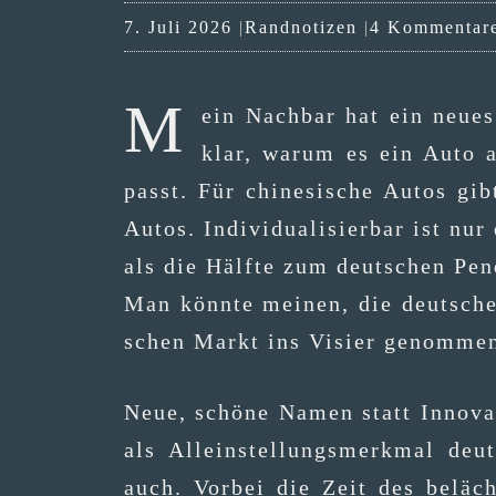
Kategorien
7. Juli 2026
Randnotizen
4 Kommentar
M
ein Nach­bar hat ein neu­e
klar, war­um es ein Auto au
passt. Für chi­ne­si­sche Autos gi
Autos. Indi­vi­dua­li­sier­bar ist n
als die Hälf­te zum deut­schen Pen
Man könn­te mei­nen, die deut­sche I
schen Markt ins Visier genom­me
Neue, schö­ne Namen statt Inno­va­ti
als Allein­stel­lungs­merk­mal de
auch. Vor­bei die Zeit des belä­ch