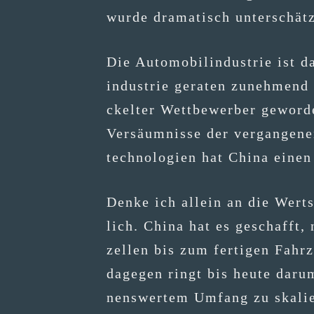
wur­de dra­ma­tisch unterschätz
Die Auto­mo­bil­in­dus­trie is
in­dus­trie gera­ten zuneh­mend
ckel­ter Wett­be­wer­ber gewor­
Ver­säum­nis­se der ver­gan­ge­
tech­no­lo­gien hat Chi­na eine
Den­ke ich allein an die Wert­s
lich. Chi­na hat es geschafft, n
zel­len bis zum fer­ti­gen Fahr
dage­gen ringt bis heu­te dar­u
nens­wer­tem Umfang zu ska­lie