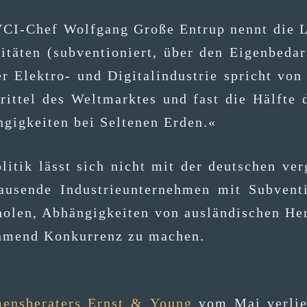
CI-Chef Wolf­gang Gro­ße Entrup nennt die Lag
zi­tä­ten (sub­ven­tio­niert, über den Eigen­be­d
r Elek­tro- und Digi­tal­in­dus­trie spricht v
it­tel des Welt­mark­tes und fast die Hälf­te de
­gig­kei­ten bei Sel­te­nen Erden.«
o­li­tik lässt sich nicht mit der deut­schen ver­
u­sen­de Indus­trie­un­ter­neh­men mit Sub­ven­ti
­ho­len, Abhän­gig­kei­ten von aus­län­di­schen He
h­mend Kon­kur­renz zu machen.
mens­be­ra­ters Ernst & Young
vom Mai ver­lier