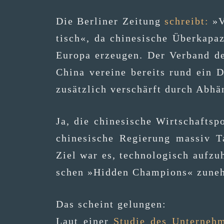
Die Ber­li­ner Zei­tung
schreibt:
»V
tisch«, da chi­ne­si­sche Über­ka­pa­
Euro­pa erzeu­gen. Der Ver­band de
Chi­na ver­ei­ne bereits rund ein Dr
zusätz­lich ver­schärft durch Abhän
Ja, die chi­ne­si­sche Wirt­schafts­p
chi­ne­si­sche Regie­rung mas­siv Ta
Ziel war es, tech­no­lo­gisch auf­zu
schen »Hid­den Cham­pi­ons« zune
Das scheint gelungen:
Laut einer
Stu­die des Unter­neh­