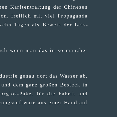
en Karf­tent­fal­tung der Chi­ne­sen
on, frei­lich mit viel Pro­pa­gan­da
 zehn Tagen als Beweis der Leis­
– auch wenn man das in so man­cher
ndus­trie genau dort das Was­ser ab,
i­on und dem ganz gro­ßen Besteck in
-sorg­los-Paket für die Fabrik und
ue­rungs­soft­ware aus einer Hand auf