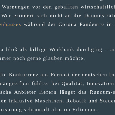
ar­nun­gen vor den geball­ten wirt­schaft­li­ch
 Wer erin­nert sich nicht an die Demons­tra­ti­
n­hau­ses
wäh­rend der Coro­na Pan­de­mie in
­na bloß als bil­li­ge Werk­bank durch­ging 
 immer noch ger­ne glau­ben möchte.
 die Kon­kur­renz aus Fern­ost der deut­schen I
an­greif­bar fühl­te: bei Qua­li­tät, Inno­va­t
­si­sche Anbie­ter lie­fern längst das Rund­um
li­ni­en inklu­si­ve Maschi­nen, Robo­tik und Ste
-Vor­sprung schrumpft also im Eiltempo.