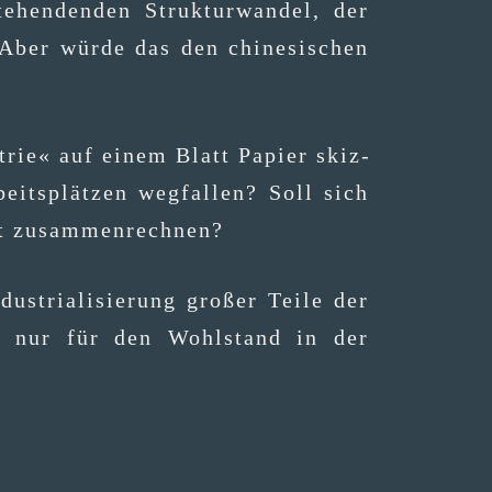
­hen­den­den Struk­tur­wan­del, der
 Aber wür­de das den chi­ne­si­schen
­trie« auf einem Blatt Papier skiz­
ts­plät­zen weg­fal­len? Soll sich
schaft zusammenrechnen?
­tria­li­sie­rung gro­ßer Tei­le der
cht nur für den Wohl­stand in der