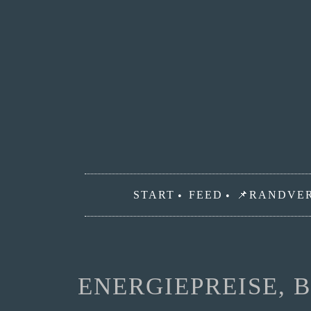
Zum
Inhalt
springen
START
FEED
📌RANDVE
ENERGIEPREISE, 