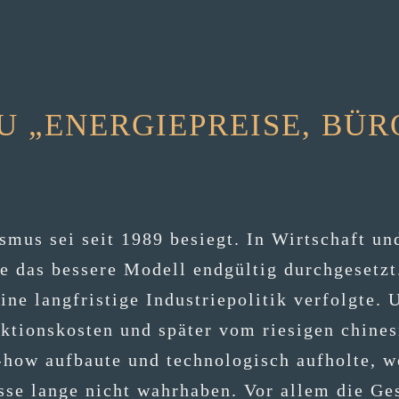
 „ENERGIEPREISE, BÜR
s­mus sei seit 1989 besiegt. In Wirt­schaft und 
 das bes­se­re Modell end­gül­tig durch­ge­setz
ne lang­fris­ti­ge Indus­trie­po­li­tik ver­folg­te
­ti­ons­kos­ten und spä­ter vom rie­si­gen chi­ne
 auf­bau­te und tech­no­lo­gisch auf­hol­te, woll
­es­se lan­ge nicht wahr­ha­ben. Vor allem die Ge