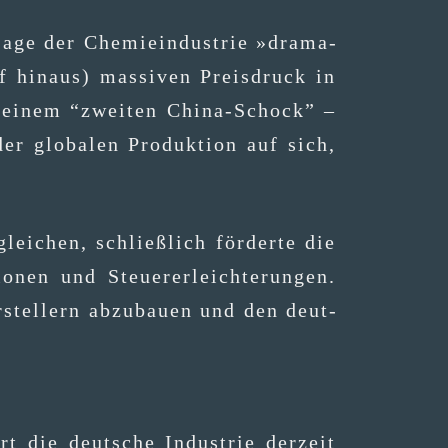
e der Che­mie­in­dus­trie »dra­ma­
arf hin­aus) mas­si­ven Preis­druck in
on einem “zwei­ten Chi­na-Schock” –
r glo­ba­len Pro­duk­ti­on auf sich,
glei­chen, schließ­lich för­der­te die
o­nen und Steu­er­erleich­te­run­gen.
r­stel­lern abzu­bau­en und den deut­
t die deut­sche Indus­trie der­zeit