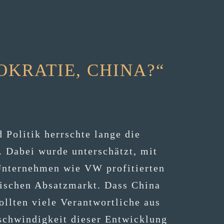
OKRATIE, CHINA?“
Poli­tik herrsch­te lan­ge die
t. Dabei wur­de unter­schätzt, mit
. Unter­neh­men wie VW pro­fi­tier­ten
­si­schen Absatz­markt. Dass Chi­na
­ten vie­le Ver­ant­wort­li­che aus
schwin­dig­keit die­ser Ent­wick­lung