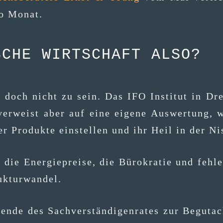
pro Monat.
SCHE WIRTSCHAFT ALSO?
 doch nicht zu sein. Das IFO Insti­tut in Dre
 ver­weist aber auf eine eige­ne Aus­wer­tung,
er Pro­duk­te ein­stel­len und ihr Heil in der Ni
e Ener­gie­prei­se, die Büro­kra­tie und feh­len­d
trukturwandel.
zen­de des Sach­ver­stän­di­gen­ra­tes zur Begut­a