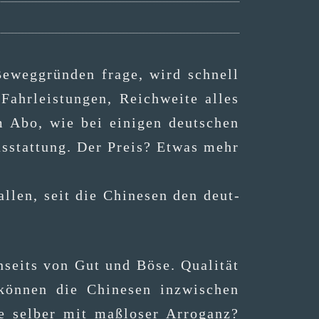
eweg­grün­den fra­ge, wird schnell
hr­leis­tun­gen, Reich­wei­te alles
im Abo, wie bei eini­gen deut­schen
­aus­stat­tung. Der Preis? Etwas mehr
l­len, seit die Chi­ne­sen den deut­
en­seits von Gut und Böse. Qua­li­tät
kön­nen die Chi­ne­sen inzwi­schen
e sel­ber mit maß­lo­ser Arro­ganz?