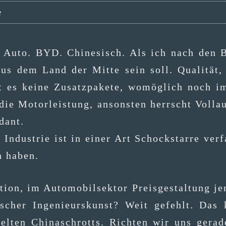
e
s Auto. BYD. Chi­ne­sisch. Als ich nach den B
s dem Land der Mit­te sein soll. Qua­li­tät, Fa
bt es kei­ne Zusatz­pa­ke­te, womög­lich noch 
ur die Motor­leis­tung, ansons­ten herrscht Voll
dant.
ndus­trie ist in einer Art Schock­star­re ver­fa
n haben.
­on, im Auto­mo­bil­sek­tor Preis­ge­stal­tung j
ut­scher Inge­nieurs­kunst? Weit gefehlt. Das 
el­ten Chi­na­schrotts. Rich­ten wir uns gera­d