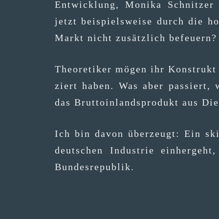
Ent­wick­lung, Moni­ka Schnit­zer 
jetzt bei­spiels­wei­se durch die h
Markt nicht zusätz­lich befeuern?
Theo­re­ti­ker mögen ihr Kon­struk
ziert haben. Was aber pas­siert, 
das Brut­to­in­lands­pro­dukt aus D
Ich bin davon über­zeugt: Ein skiz­z
deut­schen Indus­trie ein­her­geh
Bundesrepublik.